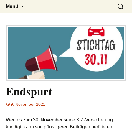
– das Magazin
LUCKX
Zum
Suchen
Menü
Inhalt
nach:
springen
Endspurt
9. November 2021
Wer bis zum 30. November seine KfZ-Versicherung
kündigt, kann von günstigeren Beiträgen profitieren.