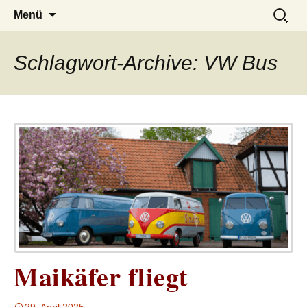
– das Magazin
LUCKX
Zum
Suchen
Menü
Inhalt
nach:
springen
Schlagwort-Archive: VW Bus
Maikäfer fliegt