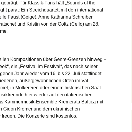
geprägt. Für Klassik-Fans hält „Sounds of the
ht parat: Ein Streichquartett mit den international
lle Faust (Geige), Anne Katharina Schreiber
tsche) und Kristin von der Goltz (Cello) am 28.
mme.
tellen Kompositionen über Genre-Grenzen hinweg –
ek“, ein „Festival im Festival“, das nach seiner
enen Jahr wieder vom 16. bis 22. Juli stattfindet:
hiedenen, außergewöhnlichen Orten im Val
mel, in Molkereien oder einem historischen Saal.
sikfreunde hier wieder auf den italienischen
das Kammermusik-Ensemble Kremerata Baltica mit
ten Gidon Kremer und dem ukrainischen
freuen. Die Konzerte sind kostenlos.