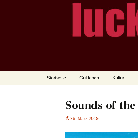
– das Magazin
LUCKX
Zum
Startseite
Gut leben
Kultur
Inhalt
springen
Sounds of the
26. März 2019