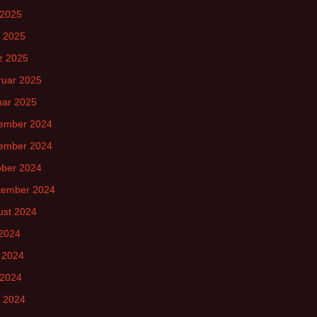
 2025
l 2025
z 2025
ruar 2025
uar 2025
ember 2024
ember 2024
ober 2024
tember 2024
ust 2024
 2024
 2024
 2024
l 2024