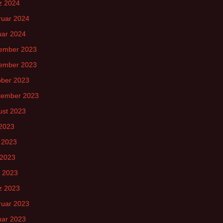
z 2024
ruar 2024
uar 2024
ember 2023
ember 2023
ober 2023
tember 2023
ust 2023
 2023
 2023
 2023
l 2023
z 2023
ruar 2023
uar 2023