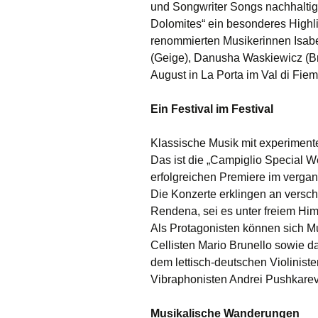
und Songwriter Songs nachhaltig 
Dolomites“ ein besonderes Highlig
renommierten Musikerinnen Isabe
(Geige), Danusha Waskiewicz (Bra
August in La Porta im Val di Fie
Ein Festival im Festival
Klassische Musik mit experimen
Das ist die „Campiglio Special We
erfolgreichen Premiere im vergang
Die Konzerte erklingen an versc
Rendena, sei es unter freiem Him
Als Protagonisten können sich Mu
Cellisten Mario Brunello sowie 
dem lettisch-deutschen Violinis
Vibraphonisten Andrei Pushkarev 
Musikalische Wanderungen