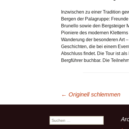
Inzwischen zu einer Tradition gew
Bergen der Palagruppe: Freunde 
Brunello sowie den Bergsteiger M
Pioniere des modernen Kletterns in
Wanderung der besonderen Art –
Geschichten, die bei einem Event 
Abschluss findet. Die Tour ist a
Bergführer buchbar. Die Teilnehm
Beitrags-
←
Originell schlemmen
Navigation
Arc
Suchen
nach: