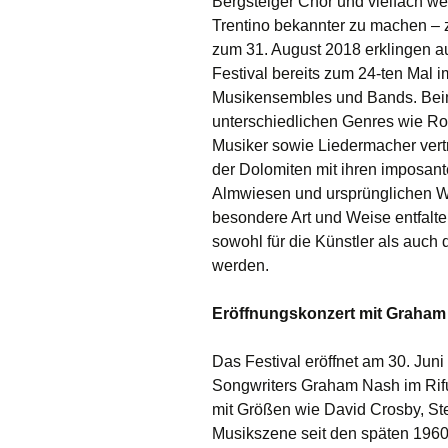
Bergsteiger Chor und vielfach wel
Trentino bekannter zu machen – z
zum 31. August 2018 erklingen a
Festival bereits zum 24-ten Mal i
Musikensembles und Bands. Beim
unterschiedlichen Genres wie Roc
Musiker sowie Liedermacher vert
der Dolomiten mit ihren imposan
Almwiesen und ursprünglichen Wä
besondere Art und Weise entfalt
sowohl für die Künstler als auch
werden.
Eröffnungskonzert mit Graham 
Das Festival eröffnet am 30. Juni
Songwriters Graham Nash im Rifug
mit Größen wie David Crosby, Ste
Musikszene seit den späten 1960e