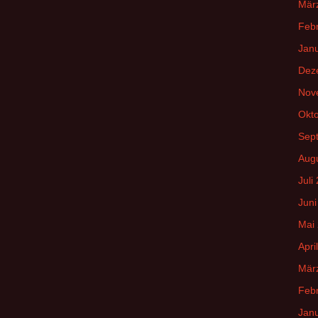
Mär
Feb
Jan
Dez
Nov
Okt
Sep
Aug
Juli
Juni
Mai
Apri
Mär
Feb
Jan