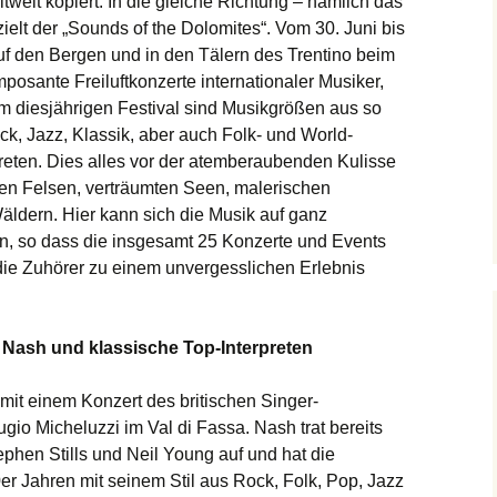
tweit kopiert. In die gleiche Richtung – nämlich das
ielt der „Sounds of the Dolomites“. Vom
30. Juni bis
uf den Bergen und in den Tälern des Trentino beim
mposante Freiluftkonzerte internationaler Musiker,
 diesjährigen Festival sind Musikgrößen aus so
k, Jazz, Klassik, aber auch Folk- und World-
reten. Dies alles vor der atemberaubenden Kulisse
ten Felsen, verträumten Seen, malerischen
ldern. Hier kann sich die Musik auf ganz
en, so dass die insgesamt 25 Konzerte und Events
 die Zuhörer zu einem unvergesslichen Erlebnis
Nash und klassische Top-Interpreten
 mit einem Konzert des britischen Singer-
io Micheluzzi im Val di Fassa. Nash trat bereits
phen Stills und Neil Young auf und hat die
r Jahren mit seinem Stil aus Rock, Folk, Pop, Jazz