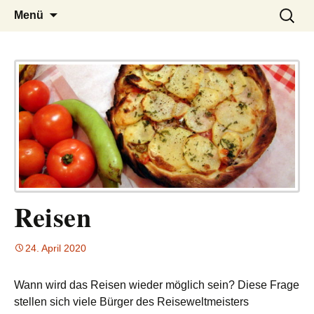
– das Magazin
LUCKX
Zum
Suchen
Menü
Inhalt
nach:
springen
Reisen
24. April 2020
Wann wird das Reisen wieder möglich sein? Diese Frage
stellen sich viele Bürger des Reiseweltmeisters