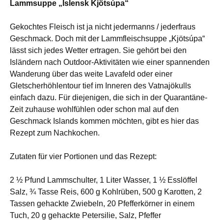
Lammsuppe „Íslensk Kjötsúpa“
Gekochtes Fleisch ist ja nicht jedermanns / jederfraus
Geschmack. Doch mit der
Lammfleischsuppe „Kjötsúpa“
lässt sich jedes Wetter ertragen. S
ie gehört bei den
Isländern nach Outdoor-Aktivitäten wie einer spannenden
Wanderung über das weite Lavafeld oder einer
Gletscherhöhlentour tief im Inneren des Vatnajökulls
einfach dazu. Für diejenigen, die sich in der Quarantäne-
Zeit zuhause wohlfühlen oder schon mal auf den
Geschmack Islands kommen möchten, gibt es hier das
Rezept zum Nachkochen.
Zutaten für vier Portionen und das Rezept:
2 ½ Pfund Lammschulter, 1 Liter Wasser, 1 ½ Esslöffel
Salz, ¾ Tasse Reis, 600 g Kohlrüben, 500 g Karotten, 2
Tassen gehackte Zwiebeln, 20 Pfefferkörner in einem
Tuch, 20 g gehackte Petersilie, Salz, Pfeffer