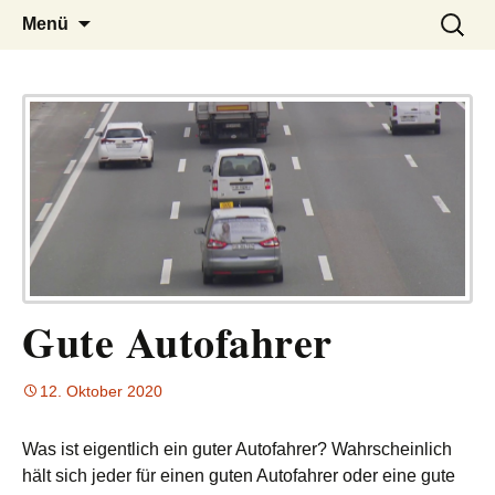
– das Magazin
LUCKX
Zum
Suchen
Menü
Inhalt
nach:
springen
Gute Autofahrer
12. Oktober 2020
Was ist eigentlich ein guter Autofahrer? Wahrscheinlich
hält sich jeder für einen guten Autofahrer oder eine gute