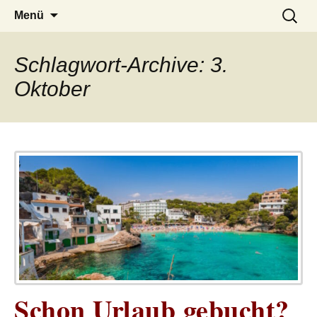
– das Magazin
LUCKX
Zum
Suchen
Menü
Inhalt
nach:
springen
Schlagwort-Archive: 3.
Oktober
Schon Urlaub gebucht?