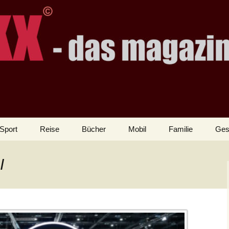
Sport
Reise
Bücher
Mobil
Familie
Ges
I