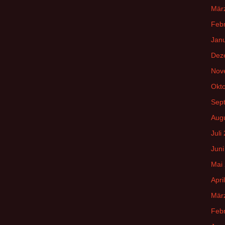
Mär
Feb
Jan
Dez
Nov
Okt
Sep
Aug
Juli
Juni
Mai
Apri
Mär
Feb