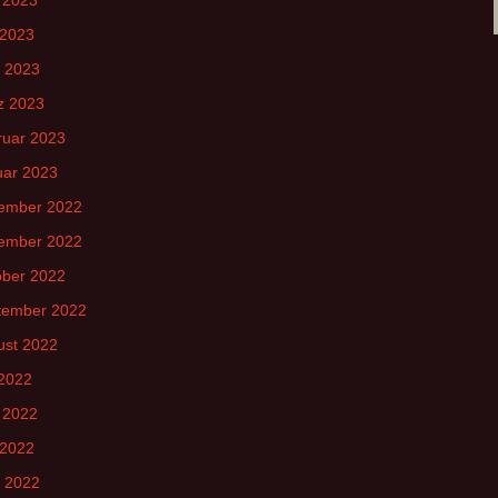
 2023
l 2023
z 2023
ruar 2023
uar 2023
ember 2022
ember 2022
ober 2022
tember 2022
ust 2022
 2022
 2022
 2022
l 2022