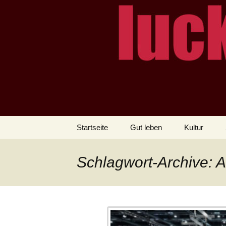
– das Magazin
LUCKX
Zum
Startseite
Gut leben
Kultur
Inhalt
springen
Schlagwort-Archive: A