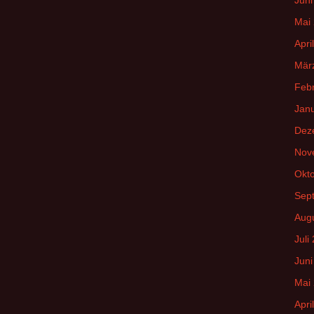
Mai
Apri
Mär
Feb
Jan
Dez
Nov
Okt
Sep
Aug
Juli
Juni
Mai
Apri