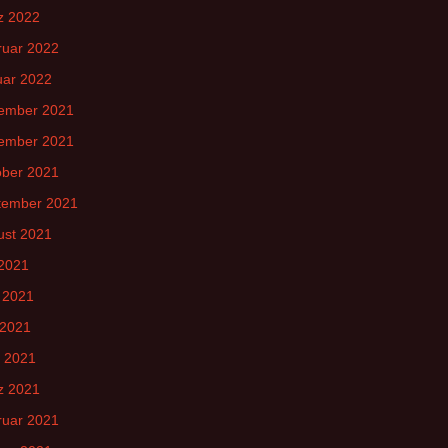
z 2022
ruar 2022
uar 2022
ember 2021
ember 2021
ober 2021
tember 2021
ust 2021
 2021
 2021
 2021
l 2021
z 2021
ruar 2021