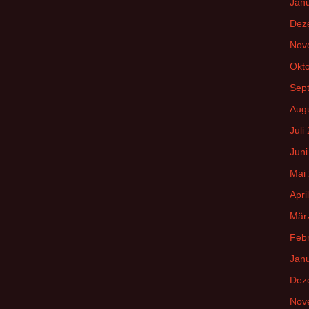
Jan
Dez
Nov
Okt
Sep
Aug
Juli
Juni
Mai
Apri
Mär
Feb
Jan
Dez
Nov