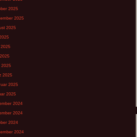
ober 2025
tember 2025
ust 2025
 2025
 2025
 2025
l 2025
z 2025
ruar 2025
uar 2025
ember 2024
ember 2024
ober 2024
tember 2024