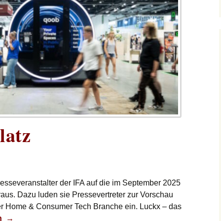
latz
Messeveranstalter der IFA auf die im September 2025
raus. Dazu luden sie Pressevertreter zur Vorschau
der Home & Consumer Tech Branche ein. Luckx – das
-Platz
n
→