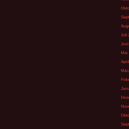
Okt
Sep
Aug
Juli
Juni
Mai
Apri
Mär
Feb
Jan
Dez
Nov
Okt
Sep