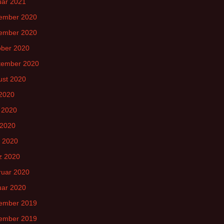
uar 2021
ember 2020
ember 2020
ober 2020
tember 2020
ust 2020
 2020
 2020
 2020
l 2020
z 2020
ruar 2020
uar 2020
ember 2019
ember 2019