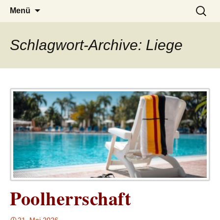
– das Magazin
LUCKX
Zum
Suchen
Menü
Inhalt
nach:
springen
Schlagwort-Archive: Liege
Poolherrschaft