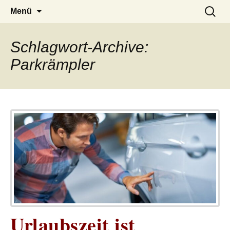
– das Magazin
LUCKX
Zum
Suchen
Menü
Inhalt
nach:
springen
Schlagwort-Archive:
Parkrämpler
Urlaubszeit ist