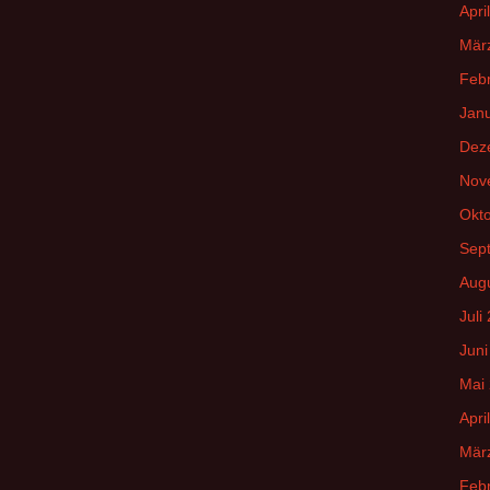
Apri
Mär
Feb
Jan
Dez
Nov
Okt
Sep
Aug
Juli
Juni
Mai
Apri
Mär
Feb