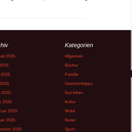
g
hiv
Kategorien
ust 2026
Allgemein
 2026
Bücher
 2026
Familie
 2026
Geschenktipps
l 2026
Gut leben
z 2026
Kultur
ruar 2026
Mobil
uar 2026
Reise
ember 2025
Sport