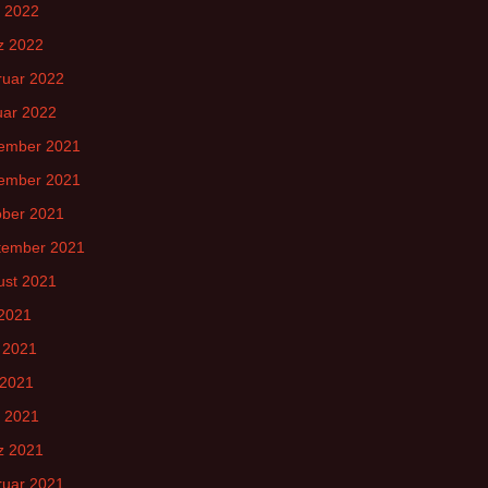
l 2022
z 2022
ruar 2022
uar 2022
ember 2021
ember 2021
ober 2021
tember 2021
ust 2021
 2021
 2021
 2021
l 2021
z 2021
ruar 2021