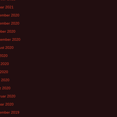
uar 2021
ember 2020
ember 2020
ober 2020
tember 2020
ust 2020
 2020
 2020
 2020
l 2020
z 2020
ruar 2020
uar 2020
ember 2019