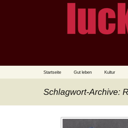
– das Magazin
LUCKX
Zum
Startseite
Gut leben
Kultur
Inhalt
springen
Schlagwort-Archive: 