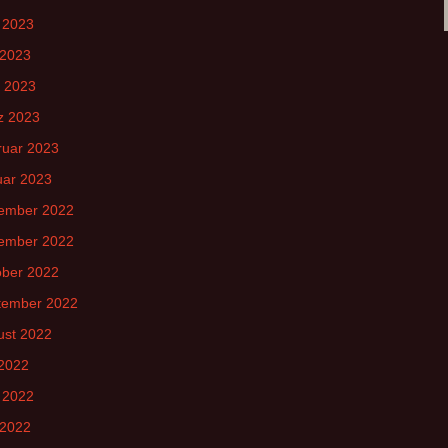
 2023
 2023
l 2023
z 2023
ruar 2023
uar 2023
ember 2022
ember 2022
ober 2022
tember 2022
ust 2022
 2022
 2022
 2022