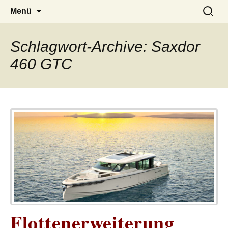
– das Magazin
LUCKX
Zum
Suchen
Menü
Inhalt
nach:
springen
Schlagwort-Archive: Saxdor
460 GTC
Flottenerweiterung