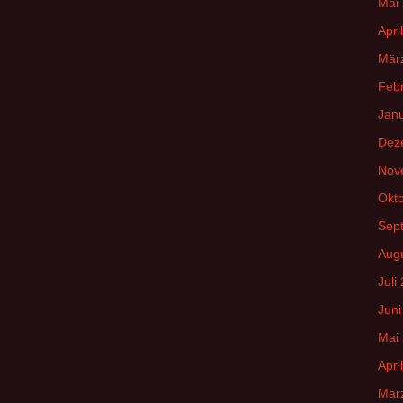
Mai
Apri
Mär
Feb
Jan
Dez
Nov
Okt
Sep
Aug
Juli
Juni
Mai
Apri
Mär