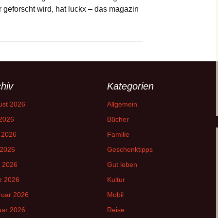
eforscht wird, hat luckx – das magazin
hiv
Kategorien
ust 2026
Allgemein
 2026
Bücher
 2026
Familie
 2026
Geschenktipps
l 2026
Gut leben
z 2026
Kultur
ruar 2026
Mobil
uar 2026
Reise