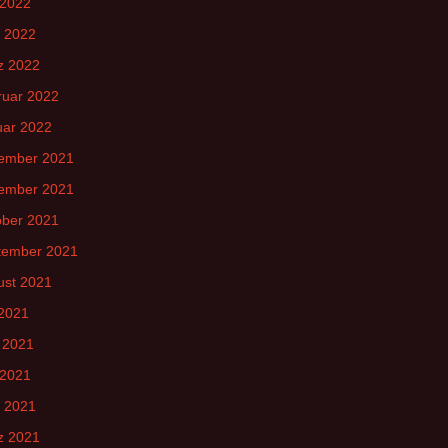
 2022
l 2022
z 2022
ruar 2022
uar 2022
ember 2021
ember 2021
ober 2021
tember 2021
ust 2021
 2021
 2021
 2021
l 2021
z 2021