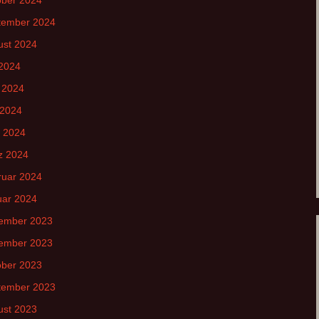
tember 2024
ust 2024
 2024
 2024
 2024
l 2024
z 2024
ruar 2024
uar 2024
ember 2023
ember 2023
ober 2023
tember 2023
ust 2023