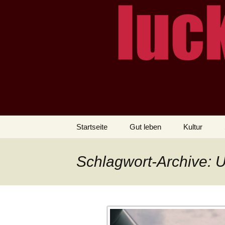
– das Magazin
LUCKX
Zum
Startseite
Gut leben
Kultur
Inhalt
springen
Schlagwort-Archive: 