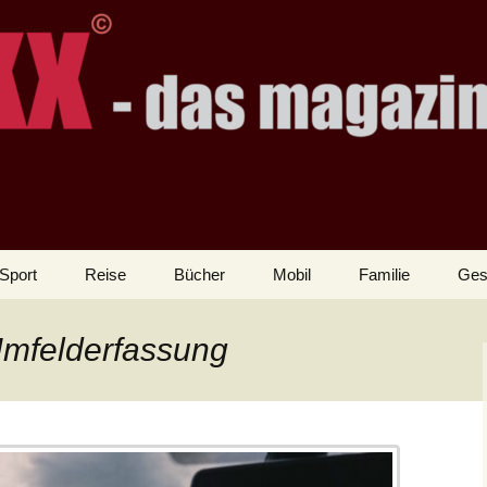
Sport
Reise
Bücher
Mobil
Familie
Ges
Umfelderfassung