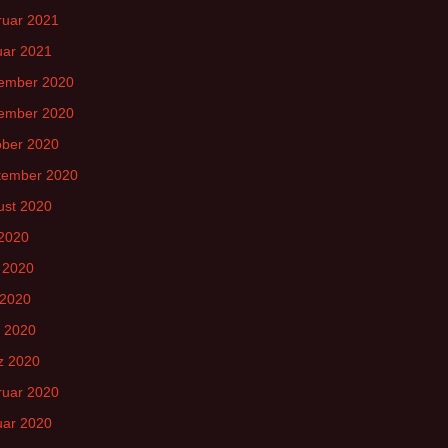
ruar 2021
uar 2021
ember 2020
ember 2020
ober 2020
tember 2020
ust 2020
 2020
 2020
 2020
l 2020
z 2020
ruar 2020
uar 2020