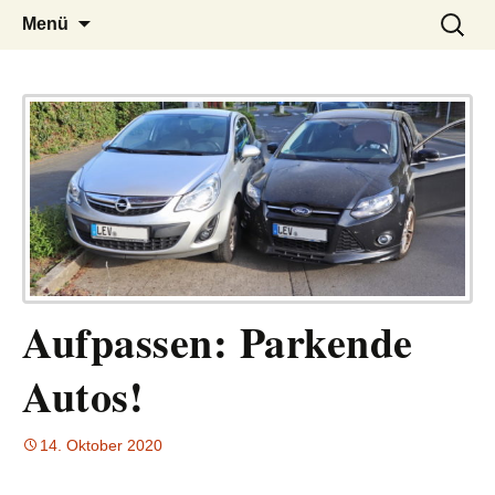
– das Magazin
LUCKX
Zum
Suchen
Menü
Inhalt
nach:
springen
Aufpassen: Parkende
Autos!
14. Oktober 2020