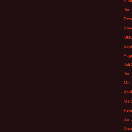
Feb
Jan
Dez
Nov
Okt
Sep
Aug
Juli
Juni
Mai
Apri
Mär
Feb
Jan
Dez