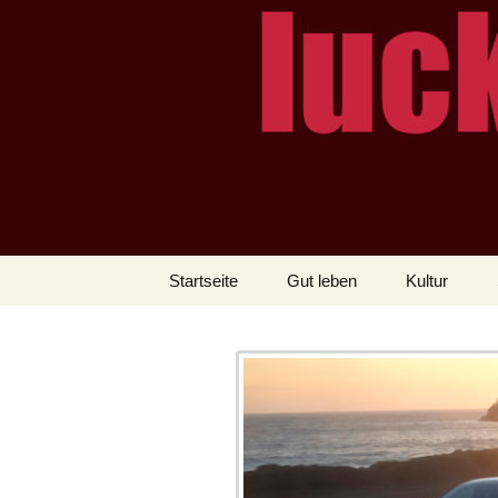
– das Magazin
LUCKX
Zum
Startseite
Gut leben
Kultur
Inhalt
springen