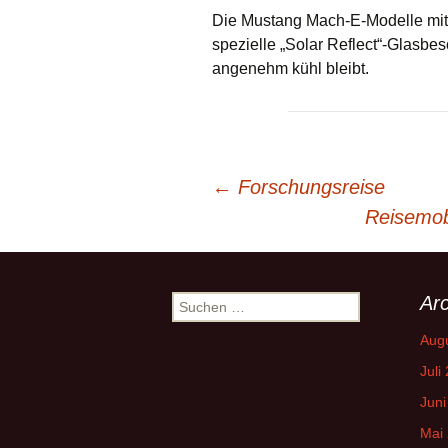
Die Mustang Mach-E-Modelle mit
spezielle „Solar Reflect“-Glasbes
angenehm kühl bleibt.
Beitrags-
←
Forschungsreise
Reisemob
Navigation
Arc
Suchen
nach:
Aug
Juli
Juni
Mai