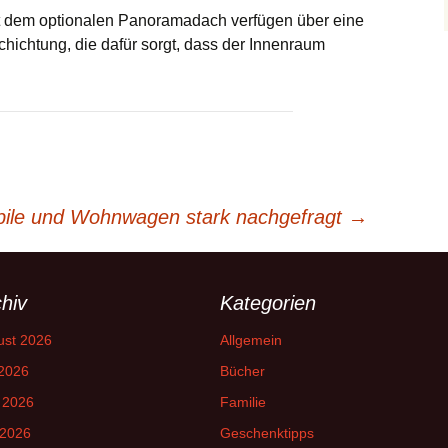
 dem optionalen Panoramadach verfügen über eine
chichtung, die dafür sorgt, dass der Innenraum
ile und Wohnwagen stark nachgefragt
→
hiv
Kategorien
ust 2026
Allgemein
 2026
Bücher
 2026
Familie
 2026
Geschenktipps