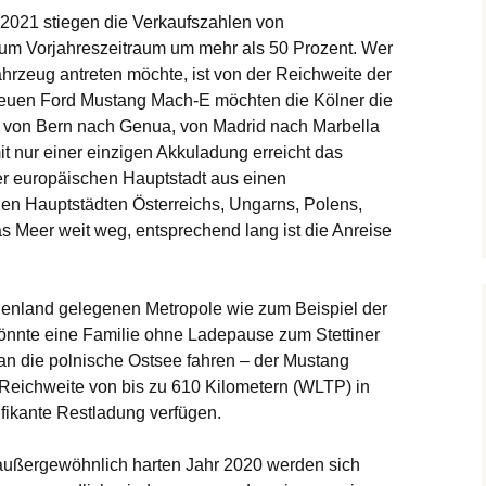
 2021 stiegen die Verkaufszahlen von
zum Vorjahreszeitraum um mehr als 50 Prozent. Wer
hrzeug antreten möchte, ist von der Reichweite der
euen Ford Mustang Mach-E möchten die Kölner die
ob von Bern nach Genua, von Madrid nach Marbella
it nur einer einzigen Akkuladung erreicht das
er europäischen Hauptstadt aus einen
en Hauptstädten Österreichs, Ungarns, Polens,
s Meer weit weg, entsprechend lang ist die Anreise
nnenland gelegenen Metropole wie zum Beispiel der
önnte eine Familie ohne Ladepause zum Stettiner
 an die polnische Ostsee fahren – der Mustang
eichweite von bis zu 610 Kilometern (WLTP) in
ifikante Restladung verfügen.
außergewöhnlich harten Jahr 2020 werden sich