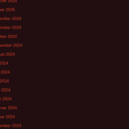
ruar 2025
uar 2025
ember 2024
ember 2024
ober 2024
tember 2024
ust 2024
 2024
 2024
 2024
l 2024
z 2024
ruar 2024
uar 2024
ember 2023