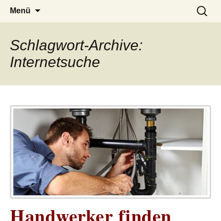
– das Magazin
LUCKX
Zum
Suchen
Menü
Inhalt
nach:
springen
Schlagwort-Archive:
Internetsuche
Handwerker finden