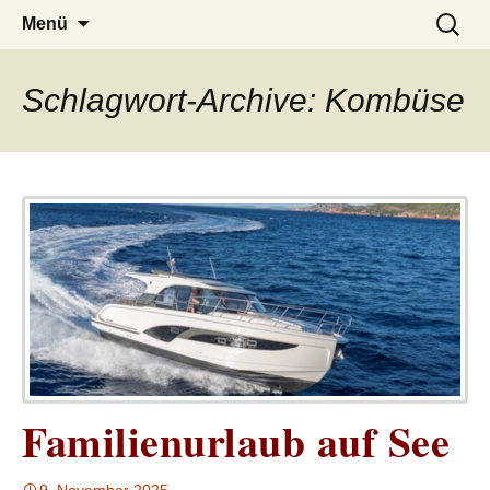
– das Magazin
LUCKX
Zum
Suchen
Menü
Inhalt
nach:
springen
Schlagwort-Archive: Kombüse
Familienurlaub auf See