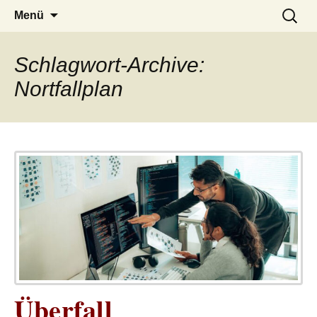
– das Magazin
LUCKX
Zum
Suchen
Menü
Inhalt
nach:
springen
Schlagwort-Archive:
Nortfallplan
Überfall