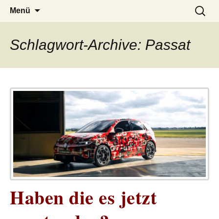
– das Magazin
LUCKX
Zum
Suchen
Menü
Inhalt
nach:
springen
Schlagwort-Archive: Passat
Haben die es jetzt