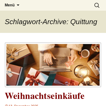
– das Magazin
LUCKX
Zum
Suchen
Menü
Inhalt
nach:
springen
Schlagwort-Archive: Quittung
Weihnachtseinkäufe