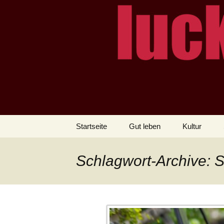
– das Magazin
LUCKX
Zum
Startseite
Gut leben
Kultur
Inhalt
springen
Schlagwort-Archive: S