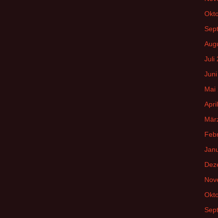
Okt
Sep
Aug
Juli
Juni
Mai
Apri
Mär
Feb
Jan
Dez
Nov
Okt
Sep