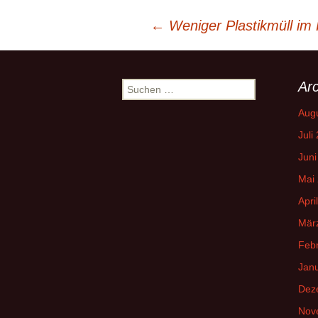
Beitrags-
←
Weniger Plastikmüll im 
Navigation
Arc
Suchen
nach:
Aug
Juli
Juni
Mai
Apri
Mär
Feb
Jan
Dez
Nov