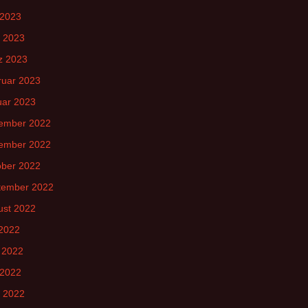
 2023
l 2023
z 2023
ruar 2023
uar 2023
ember 2022
ember 2022
ober 2022
tember 2022
ust 2022
 2022
 2022
 2022
l 2022