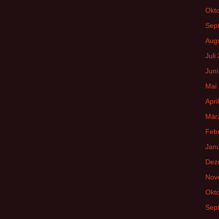
Okt
Sep
Aug
Juli
Juni
Mai
Apri
Mär
Feb
Jan
Dez
Nov
Okt
Sep