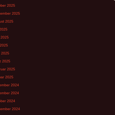
ober 2025
tember 2025
ust 2025
 2025
 2025
 2025
l 2025
z 2025
ruar 2025
uar 2025
ember 2024
ember 2024
ober 2024
tember 2024