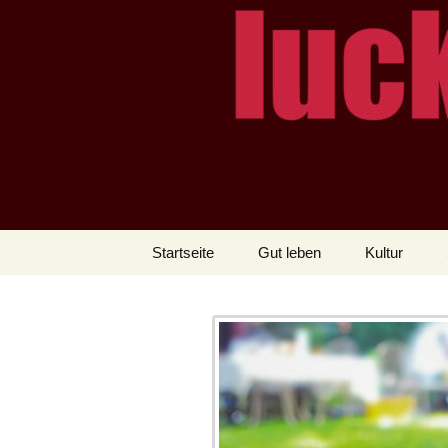
– das Magazin
LUCKX
Zum
Startseite
Gut leben
Kultur
Inhalt
springen