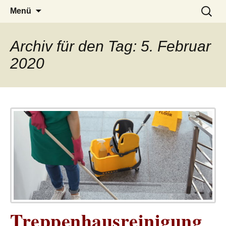
– das Magazin
LUCKX
Zum
Suchen
Menü
Inhalt
nach:
springen
Archiv für den Tag: 5. Februar
2020
Treppenhausreinigung