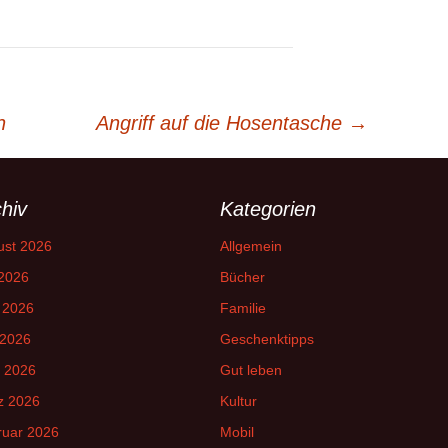
n
Angriff auf die Hosentasche
→
hiv
Kategorien
ust 2026
Allgemein
 2026
Bücher
 2026
Familie
 2026
Geschenktipps
l 2026
Gut leben
z 2026
Kultur
ruar 2026
Mobil