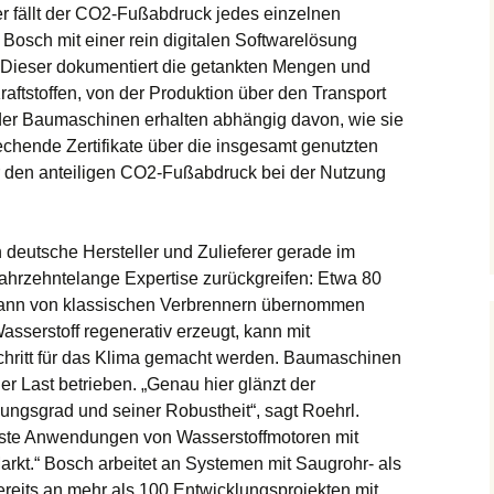
er fällt der CO2-Fußabdruck jedes einzelnen
Bosch mit einer rein digitalen Softwarelösung
. Dieser dokumentiert die getankten Mengen und
raftstoffen, von der Produktion über den Transport
r der Baumaschinen erhalten abhängig davon, wie sie
chende Zertifikate über die insgesamt genutzten
r den anteiligen CO2-Fußabdruck bei der Nutzung
deutsche Hersteller und Zulieferer gerade im
ahrzehntelange Expertise zurückgreifen: Etwa 80
 kann von klassischen Verbrennern übernommen
asserstoff regenerativ erzeugt, kann mit
chritt für das Klima gemacht werden. Baumaschinen
er Last betrieben. „Genau hier glänzt der
ungsgrad und seiner Robustheit“, sagt Roehrl.
ste Anwendungen von Wasserstoffmotoren mit
arkt.“ Bosch arbeitet an Systemen mit Saugrohr- als
ereits an mehr als 100 Entwicklungsprojekten mit