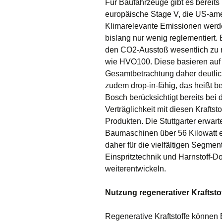
Für Baufahrzeuge gibt es bereit
europäische Stage V, die US-ame
Klimarelevante Emissionen werd
bislang nur wenig reglementiert. 
den CO2-Ausstoß wesentlich zu re
wie HVO100. Diese basieren auf R
Gesamtbetrachtung daher deutlich 
zudem drop-in-fähig, das heißt be
Bosch berücksichtigt bereits bei 
Verträglichkeit mit diesen Krafts
Produkten. Die Stuttgarter erwart
Baumaschinen über 56 Kilowatt e
daher für die vielfältigen Segme
Einspritztechnik und Harnstoff-
weiterentwickeln.
Nutzung regenerativer Kraftsto
Regenerative Kraftstoffe können