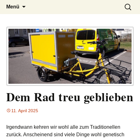
– das Magazin
LUCKX
Zum
Suchen
Menü
Inhalt
nach:
springen
Dem Rad treu geblieben
11. April 2025
Irgendwann kehren wir wohl alle zum Traditionellen
zurück. Anscheinend sind viele Dinge wohl genetisch