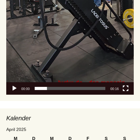
00:00
00:16
Kalender
April 2025
M
D
M
D
F
S
S