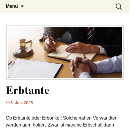
– das Magazin
LUCKX
Zum
Suchen
Menü
Inhalt
nach:
springen
Erbtante
3. Juni 2025
Ob Erbtante oder Erbonkel: Solche nahen Verwandten
werden gern hofiert. Zwar ist manche Erbschaft dann