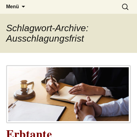
– das Magazin
LUCKX
Zum
Suchen
Menü
Inhalt
nach:
springen
Schlagwort-Archive:
Ausschlagungsfrist
Erbtante