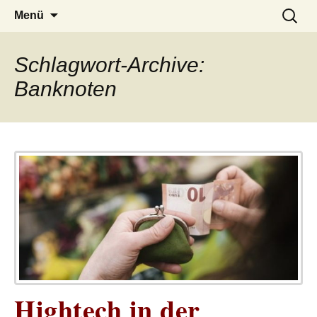
– das Magazin
LUCKX
Zum
Suchen
Menü
Inhalt
nach:
springen
Schlagwort-Archive:
Banknoten
Hightech in der