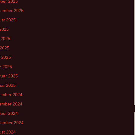
ober 2025
tember 2025
ust 2025
 2025
 2025
 2025
l 2025
z 2025
ruar 2025
uar 2025
ember 2024
ember 2024
ober 2024
tember 2024
ust 2024