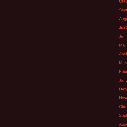
Okt
Sep
Aug
Juli
Juni
Mai
Apri
Mär
Feb
Jan
Dez
Nov
Okt
Sep
Aug