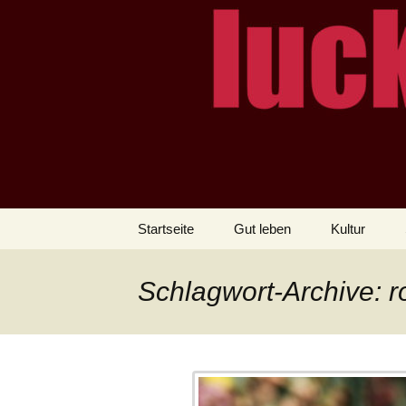
– das Magazin
LUCKX
Zum
Startseite
Gut leben
Kultur
Inhalt
springen
Schlagwort-Archive: r