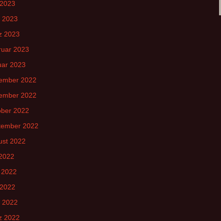
 2023
l 2023
z 2023
ruar 2023
uar 2023
ember 2022
ember 2022
ober 2022
tember 2022
ust 2022
 2022
 2022
 2022
l 2022
z 2022