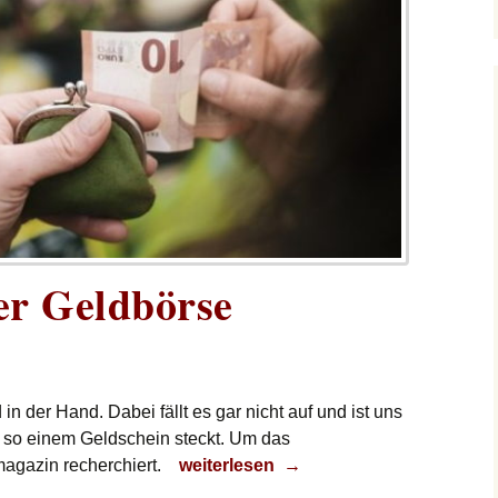
er Geldbörse
in der Hand. Dabei fällt es gar nicht auf und ist uns
in so einem Geldschein steckt. Um das
Hightech in der Geldbörse
magazin recherchiert.
weiterlesen
→