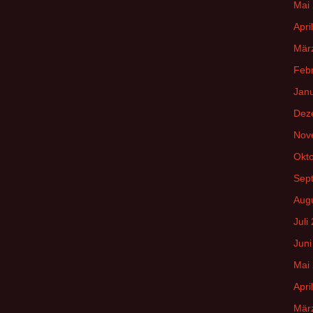
Mai
Apri
Mär
Feb
Jan
Dez
Nov
Okt
Sep
Aug
Juli
Juni
Mai
Apri
Mär