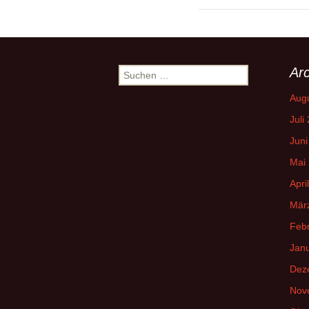
Arc
Suchen
nach:
Aug
Juli
Juni
Mai
Apri
Mär
Feb
Jan
Dez
Nov