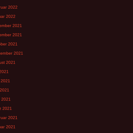
ruar 2022
uar 2022
ember 2021
ember 2021
ober 2021
tember 2021
ust 2021
 2021
 2021
 2021
l 2021
z 2021
ruar 2021
uar 2021