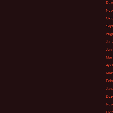
Dez
Nov
Okt
Sep
Aug
Juli
Juni
Mai
Apri
Mär
Feb
Jan
Dez
Nov
Okt