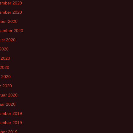
ember 2020
ember 2020
ober 2020
tember 2020
ust 2020
 2020
 2020
 2020
l 2020
z 2020
ruar 2020
uar 2020
ember 2019
ember 2019
ober 2019