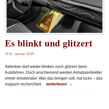
Es blinkt und glitzert
31. Januar 2025
Ablenken darf weder blinken noch glitzern beim
Autofahren. Doch anscheinend werden Armaturenbretter
immer emotionaler. Was das bringen soll, hat luckx – das
Es blinkt und glitzert
magazin recherchiert.
weiterlesen
→