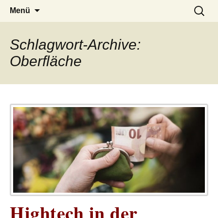
– das Magazin
LUCKX
Zum
Suchen
Menü
Inhalt
nach:
springen
Schlagwort-Archive:
Oberfläche
Hightech in der