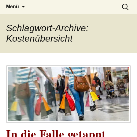
– das Magazin
LUCKX
Zum
Suchen
Menü
Inhalt
nach:
springen
Schlagwort-Archive:
Kostenübersicht
In die Falle getappt