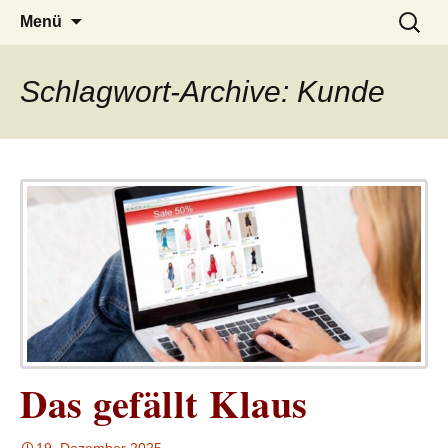
– das Magazin
LUCKX
Zum
Suchen
Menü
Inhalt
nach:
springen
Schlagwort-Archive: Kunde
Das gefällt Klaus