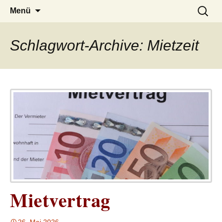
– das Magazin
LUCKX
Zum
Suchen
Menü
Inhalt
nach:
springen
Schlagwort-Archive: Mietzeit
Mietvertrag