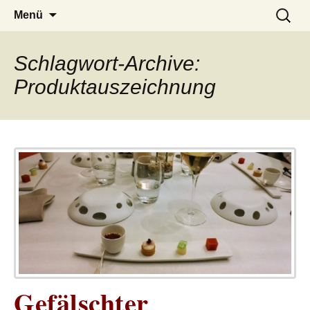
– das Magazin
LUCKX
Zum
Suchen
Menü
Inhalt
nach:
springen
Schlagwort-Archive:
Produktauszeichnung
Gefälschter