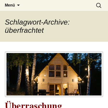
– das Magazin
LUCKX
Zum
Suchen
Menü
Inhalt
nach:
springen
Schlagwort-Archive:
überfrachtet
Überraschung