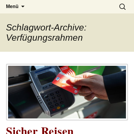
– das Magazin
LUCKX
Zum
Suchen
Menü
Inhalt
nach:
springen
Schlagwort-Archive:
Verfügungsrahmen
Sicher Reisen