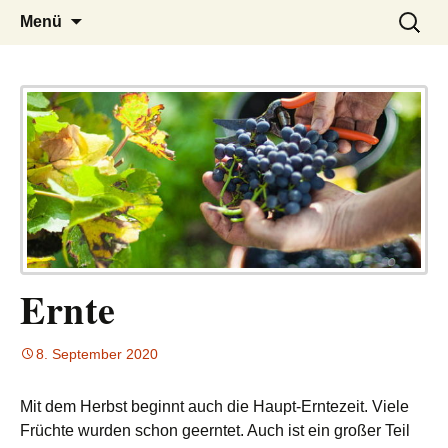
– das Magazin
LUCKX
Zum
Suchen
Menü
Inhalt
nach:
springen
Ernte
8. September 2020
Mit dem Herbst beginnt auch die Haupt-Erntezeit. Viele
Früchte wurden schon geerntet. Auch ist ein großer Teil