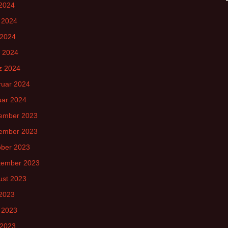
 2024
 2024
 2024
l 2024
z 2024
ruar 2024
uar 2024
ember 2023
ember 2023
ober 2023
tember 2023
ust 2023
 2023
 2023
 2023