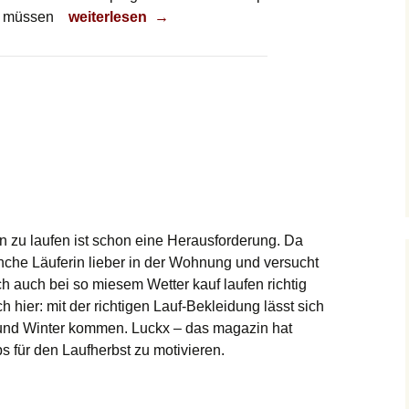
Campingurlaub im Herbst
ze müssen
weiterlesen
→
n zu laufen ist schon eine Herausforderung. Da
nche Läuferin lieber in der Wohnung und versucht
och auch bei so miesem Wetter kauf laufen richtig
hier: mit der richtigen Lauf-Bekleidung lässt sich
t und Winter kommen. Luckx – das magazin hat
ps für den Laufherbst zu motivieren.