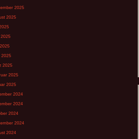
tember 2025
ust 2025
 2025
 2025
 2025
l 2025
z 2025
ruar 2025
uar 2025
ember 2024
ember 2024
ober 2024
tember 2024
ust 2024