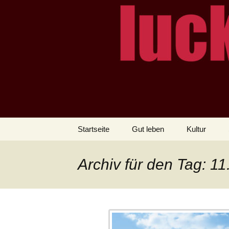
– das Magazin
LUCKX
Zum
Startseite
Gut leben
Kultur
Inhalt
springen
Archiv für den Tag: 1