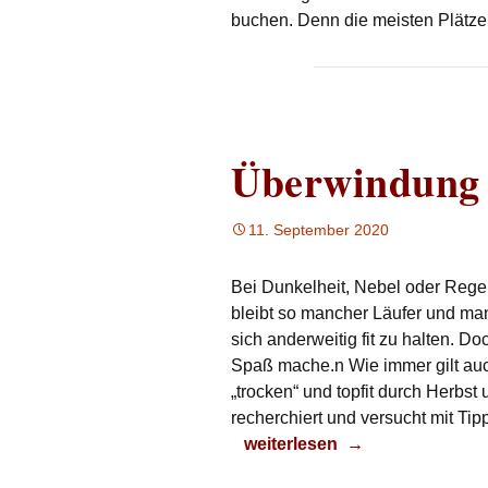
buchen. Denn die meisten Plät
Überwindung
11. September 2020
Bei Dunkelheit, Nebel oder Rege
bleibt so mancher Läufer und ma
sich anderweitig fit zu halten. D
Spaß mache.n Wie immer gilt auch 
„trocken“ und topfit durch Herbs
recherchiert und versucht mit Tip
Überwindung
weiterlesen
→