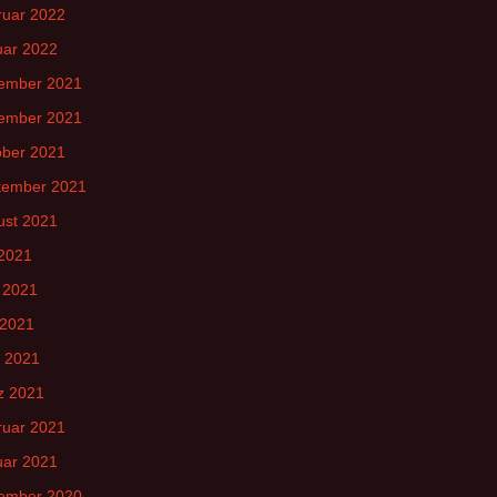
ruar 2022
uar 2022
ember 2021
ember 2021
ober 2021
tember 2021
ust 2021
 2021
 2021
 2021
l 2021
z 2021
ruar 2021
uar 2021
ember 2020