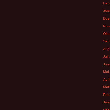
Feb
Jan
Dez
Nov
Okt
Sep
Aug
Juli
Juni
Mai
Apri
Mär
Feb
Jan
Dez