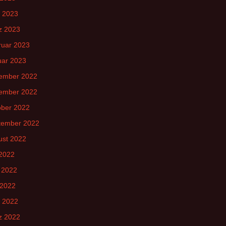
l 2023
z 2023
ruar 2023
uar 2023
ember 2022
ember 2022
ober 2022
tember 2022
ust 2022
 2022
 2022
 2022
l 2022
z 2022