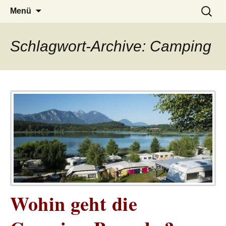
– das Magazin
LUCKX
Zum
Suchen
Menü
Inhalt
nach:
springen
Schlagwort-Archive: Camping
Wohin geht die