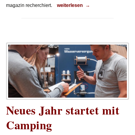
Auf zum Wintercamping
magazin recherchiert.
weiterlesen
→
Neues Jahr startet mit
Camping