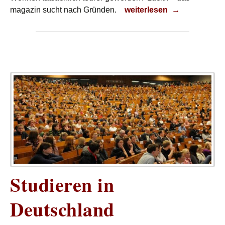
Ist Wohnen teurer geword
magazin sucht nach Gründen.
weiterlesen
→
Studieren in
Deutschland