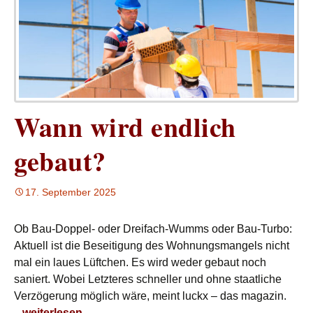
Wann wird endlich
gebaut?
17. September 2025
Ob Bau-Doppel- oder Dreifach-Wumms oder Bau-Turbo:
Aktuell ist die Beseitigung des Wohnungsmangels nicht
mal ein laues Lüftchen. Es wird weder gebaut noch
saniert. Wobei Letzteres schneller und ohne staatliche
Verzögerung möglich wäre, meint luckx – das magazin.
Wann wird endlich gebaut?
weiterlesen
→