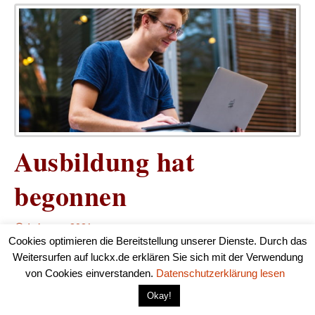
Ausbildung hat
begonnen
4. August 2021
Cookies optimieren die Bereitstellung unserer Dienste. Durch das
Weitersurfen auf luckx.de erklären Sie sich mit der Verwendung
Vor wenigen Tagen begann für viele die Ausbildung. Der
von Cookies einverstanden.
Datenschutzerklärung lesen
Vertrag wurde unterschrieben, die ersten Tagen waren mit
Okay!
viel Infos vollgestopft, die wirklich sich keiner merken
kann. Learning durch doing ist nun angesagt. Was