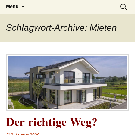
– das Magazin
LUCKX
Zum
Suchen
Menü
Inhalt
nach:
springen
Schlagwort-Archive: Mieten
Der richtige Weg?