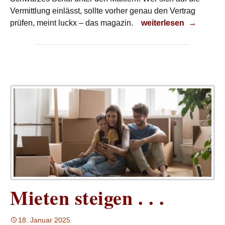
Vermittlung einlässt, sollte vorher genau den Vertrag
Abgezockt?
prüfen, meint luckx – das magazin.
weiterlesen
→
Mieten steigen . . .
18. Januar 2025