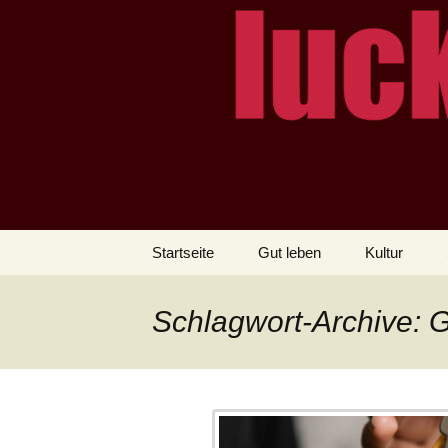
– das Magazin
LUCKX
Zum
Startseite
Gut leben
Kultur
Inhalt
springen
Schlagwort-Archive: 