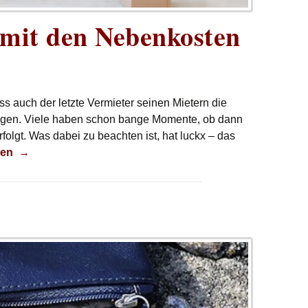
mit den Nebenkosten
 auch der letzte Vermieter seinen Mietern die
gen. Viele haben schon bange Momente, ob dann
olgt. Was dabei zu beachten ist, hat luckx – das
ger mit den Nebenkosten
sen
→