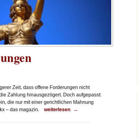
rungen
ngerer Zeit, dass offene Forderungen nicht
die Zahlung hinausgezögert. Doch aufgepasst:
ein, die nur mit einer gerichtlichen Mahnung
Offene Forderungen
ckx – das magazin.
weiterlesen
→