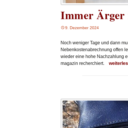
Immer Ärger 
9. Dezember 2024
Noch weniger Tage und dann muss
Nebenkostenabrechnung offen le
wieder eine hohe Nachzahlung erf
Immer Är
magazin recherchiert.
weiterle