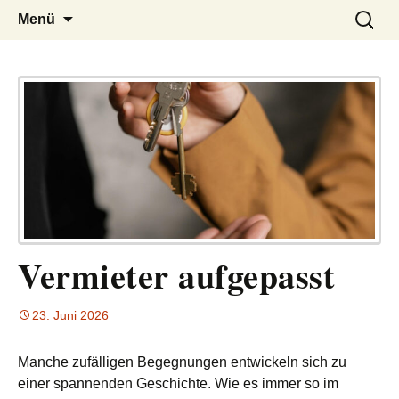
– das Magazin
LUCKX
Zum
Suchen
Menü
Inhalt
nach:
springen
Vermieter aufgepasst
23. Juni 2026
Manche zufälligen Begegnungen entwickeln sich zu
einer spannenden Geschichte. Wie es immer so im