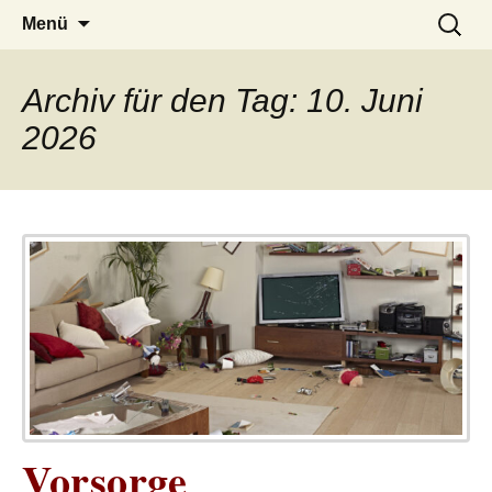
– das Magazin
LUCKX
Zum
Suchen
Menü
Inhalt
nach:
springen
Archiv für den Tag: 10. Juni
2026
Vorsorge