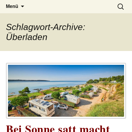
– das Magazin
LUCKX
Zum
Suchen
Menü
Inhalt
nach:
springen
Schlagwort-Archive:
Überladen
Bei Sonne satt macht