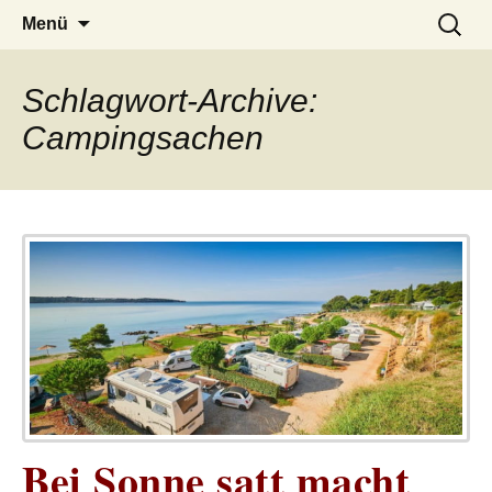
– das Magazin
LUCKX
Zum
Suchen
Menü
Inhalt
nach:
springen
Schlagwort-Archive:
Campingsachen
Bei Sonne satt macht