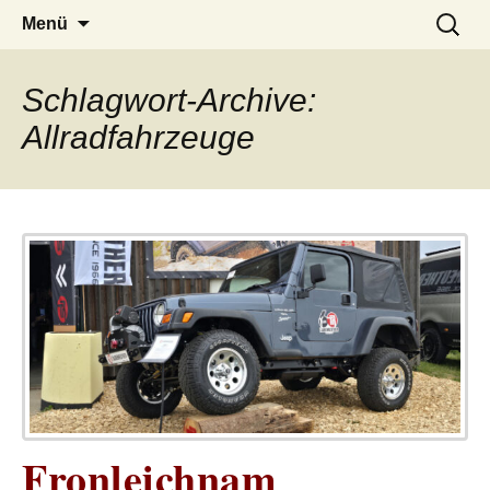
– das Magazin
LUCKX
Zum
Suchen
Menü
Inhalt
nach:
springen
Schlagwort-Archive:
Allradfahrzeuge
Fronleichnam