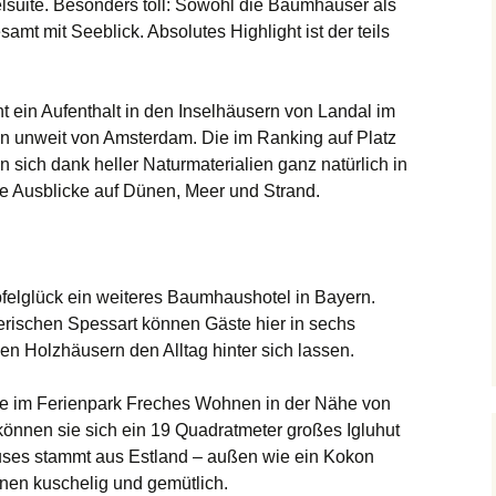
elsuite. Besonders toll: Sowohl die Baumhäuser als
mt mit Seeblick. Absolutes Highlight ist der teils
ht ein Aufenthalt in den Inselhäusern von Landal im
n unweit von Amsterdam. Die im Ranking auf Platz
 sich dank heller Naturmaterialien ganz natürlich in
le Ausblicke auf Dünen, Meer und Strand.
pfelglück ein weiteres Baumhaushotel in Bayern.
erischen Spessart können Gäste hier in sechs
n Holzhäusern den Alltag hinter sich lassen.
de im Ferienpark Freches Wohnen in der Nähe von
önnen sie sich ein 19 Quadratmeter großes Igluhut
uses stammt aus Estland – außen wie ein Kokon
nen kuschelig und gemütlich.