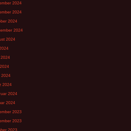
ember 2024
ember 2024
ober 2024
tember 2024
ust 2024
 2024
 2024
 2024
l 2024
z 2024
ruar 2024
uar 2024
ember 2023
ember 2023
ober 2023