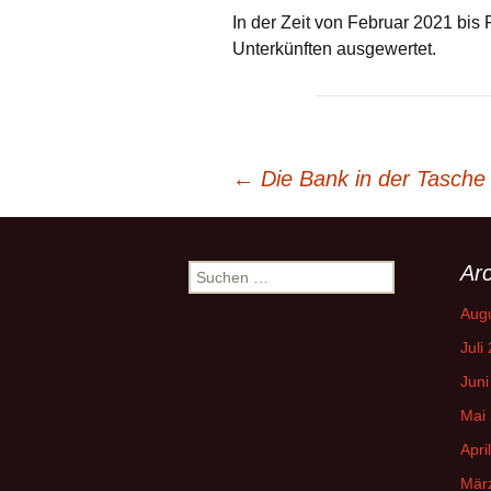
In der Zeit von Februar 2021 bis
Unterkünften ausgewertet.
Beitrags-
←
Die Bank in der Tasche
Navigation
Arc
Suchen
nach:
Aug
Juli
Juni
Mai
Apri
Mär