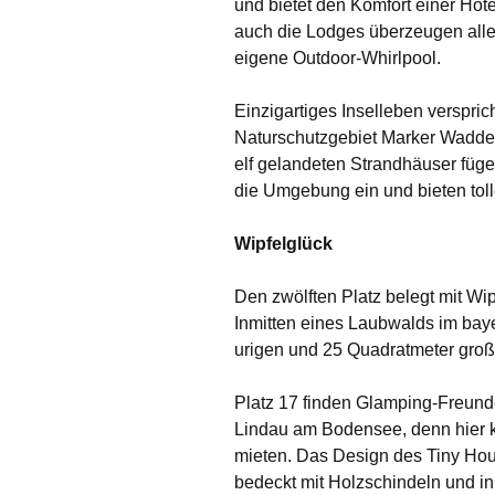
und bietet den Komfort einer Hot
auch die Lodges überzeugen allesa
eigene Outdoor-Whirlpool.
Einzigartiges Inselleben verspric
Naturschutzgebiet Marker Wadde
elf gelandeten Strandhäuser fügen
die Umgebung ein und bieten tol
Wipfelglück
Den zwölften Platz belegt mit Wi
Inmitten eines Laubwalds im bay
urigen und 25 Quadratmeter große
Platz 17 finden Glamping-Freun
Lindau am Bodensee, denn hier k
mieten. Das Design des Tiny Ho
bedeckt mit Holzschindeln und in