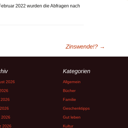
 Februar 2022 wurden die Abfragen nach
Zinswende!?
→
hiv
Kategorien
ust 2026
Allgemein
 2026
Bücher
 2026
Familie
 2026
Geschenktipps
l 2026
Gut leben
z 2026
Kultur