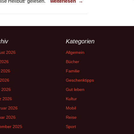
Der weiße Heilbutt
ße Heilbutt“ gelesen.
weiterlesen
→
hiv
Kategorien
ust 2026
Allgemein
 2026
Bücher
 2026
Familie
 2026
Geschenktipps
l 2026
Gut leben
z 2026
Kultur
ruar 2026
Mobil
uar 2026
Reise
ember 2025
Sport