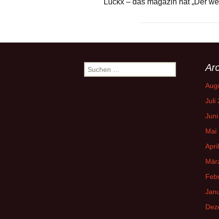
Luckx – das magazin hat „Der wei
Arc
Suchen
nach:
Aug
Juli
Juni
Mai
Apri
Mär
Feb
Jan
Dez