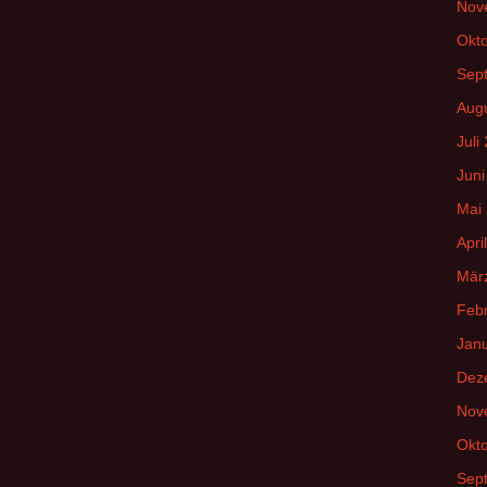
Nov
Okt
Sep
Aug
Juli
Juni
Mai
Apri
Mär
Feb
Jan
Dez
Nov
Okt
Sep