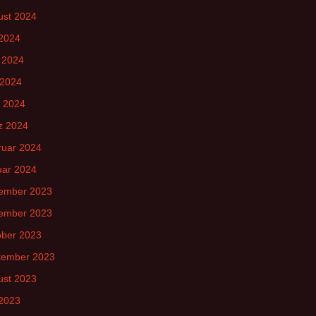
ust 2024
 2024
 2024
 2024
l 2024
z 2024
ruar 2024
uar 2024
ember 2023
ember 2023
ober 2023
tember 2023
ust 2023
 2023