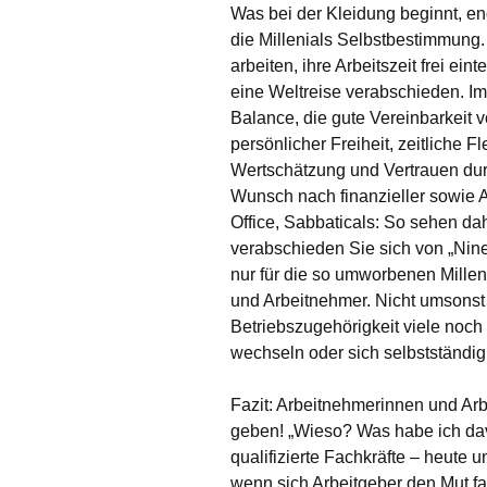
Was bei der Kleidung beginnt, en
die Millenials Selbstbestimmung
arbeiten, ihre Arbeitszeit frei ei
eine Weltreise verabschieden. I
Balance, die gute Vereinbarkeit 
persönlicher Freiheit, zeitliche F
Wertschätzung und Vertrauen durc
Wunsch nach finanzieller sowie A
Office, Sabbaticals: So sehen dah
verabschieden Sie sich von „Nine 
nur für die so umworbenen Milleni
und Arbeitnehmer. Nicht umsonst 
Betriebszugehörigkeit viele noch 
wechseln oder sich selbstständi
Fazit: Arbeitnehmerinnen und Ar
geben! „Wieso? Was habe ich davo
qualifizierte Fachkräfte – heute un
wenn sich Arbeitgeber den Mut fa