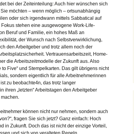
det bei der Zeiteinteilung: Auch hier wünschen sich
. Sie möchten – wenn möglich – ortsunabhängig
nteilen oder sich irgendwann mittels Sabbatical auf
m Fokus stehen eine ausgewogene Work-Life-
von Beruf und Familie, ein hohes Maß an
lexibilität, der Wunsch nach Selbstverwirklichung,
h den Arbeitgeber und trotz allem noch der
rbeitsplatzsicherheit. Vertrauensarbeitszeit, Home-
er die Arbeitszeitmodelle der Zukunft aus. Also
to Five“ und Stempelkarten. Das gilt übrigens nicht
als, sondern eigentlich für alle Arbeitnehmerinnen
ist zu beobachte4n, das trotz langer
in ihren „letzten“ Arbeitstagen den Arbeitgeber
g machen.
beitnehmer können nicht nur nehmen, sondern auch
n?“, fragen Sie sich jetzt? Ganz einfach: Hoch
d in Zukunft. Doch das ist nicht der einzige Vorteil,
ssen und sich von veralteten Regeln