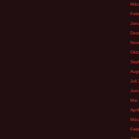
Mär
Feb
Jan
Dez
Nov
Okt
Sep
Aug
Juli
Juni
Mai
Apri
Mär
Feb
Jan