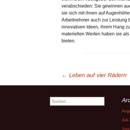
verabschieden: Sie gewinnen auch
sie sich mit ihnen auf Augenhöh
Arbeitnehmer auch zur Leistung be
innovativen Ideen, ihrem Hang zu
materiellen Werten haben sie als
bieten.
Beitrags-
←
Leben auf vier Rädern
Navigation
Arc
Suchen
nach:
Aug
Juli
Juni