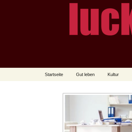
– das Magazin
LUCKX
Zum
Startseite
Gut leben
Kultur
Inhalt
springen