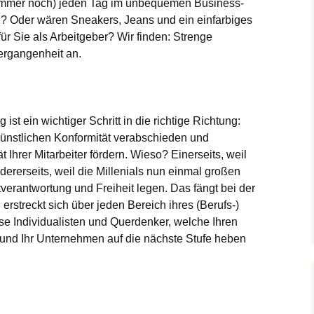
 (immer noch) jeden Tag im unbequemen Business-
n? Oder wären Sneakers, Jeans und ein einfarbiges
für Sie als Arbeitgeber? Wir finden: Strenge
ergangenheit an.
st ein wichtiger Schritt in die richtige Richtung:
 künstlichen Konformität verabschieden und
ät Ihrer Mitarbeiter fördern. Wieso? Einerseits, weil
rerseits, weil die Millenials nun einmal großen
stverantwortung und Freiheit legen. Das fängt bei der
 erstreckt sich über jeden Bereich ihres (Berufs-)
e Individualisten und Querdenker, welche Ihren
n und Ihr Unternehmen auf die nächste Stufe heben