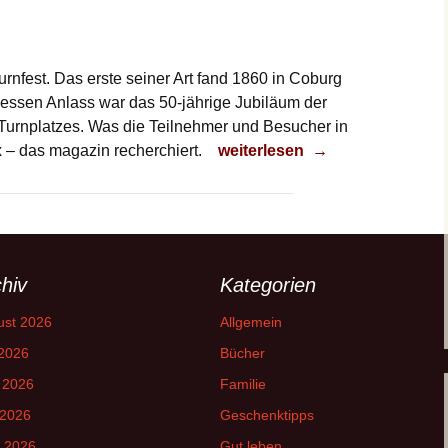
rnfest. Das erste seiner Art fand 1860 in Coburg
 Dessen Anlass war das 50-jährige Jubiläum der
 Turnplatzes. Was die Teilnehmer und Besucher in
Es ist wieder Turnfest
x – das magazin recherchiert.
weiterlesen
→
hiv
Kategorien
ust 2026
Allgemein
 2026
Bücher
 2026
Familie
 2026
Geschenktipps
l 2026
Gut leben