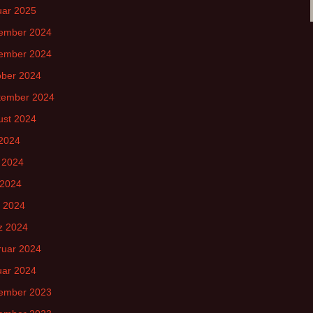
uar 2025
ember 2024
ember 2024
ober 2024
tember 2024
ust 2024
 2024
 2024
 2024
l 2024
z 2024
ruar 2024
uar 2024
ember 2023