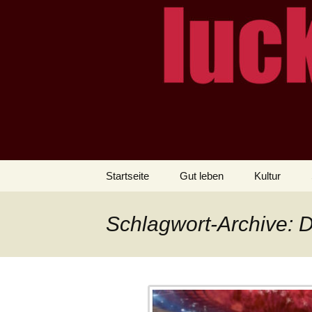
– das Magazin
LUCKX
Zum
Startseite
Gut leben
Kultur
Inhalt
springen
Schlagwort-Archive: 