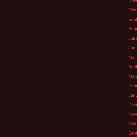
Nov
Okt
Sep
Aug
Juli
Juni
Mai
Apri
Mär
Feb
Jan
Dez
Nov
Okt
Sep