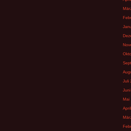
Mär
Feb
Jan
Dez
Nov
Okt
Sep
Aug
Juli
Juni
Mai
Apri
Mär
Feb