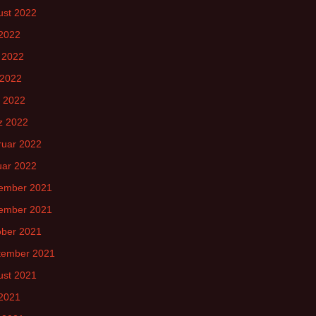
ust 2022
 2022
 2022
 2022
l 2022
z 2022
ruar 2022
uar 2022
ember 2021
ember 2021
ober 2021
tember 2021
ust 2021
 2021