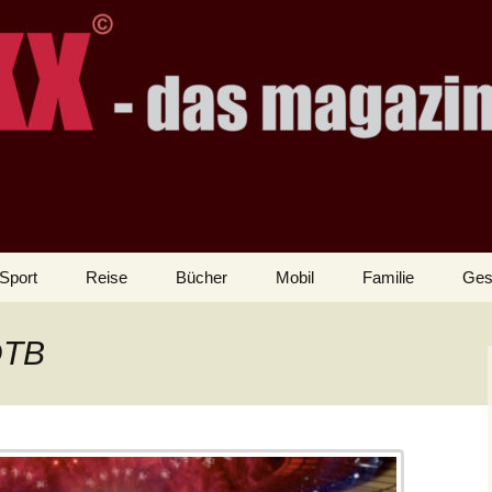
Sport
Reise
Bücher
Mobil
Familie
Ges
DTB