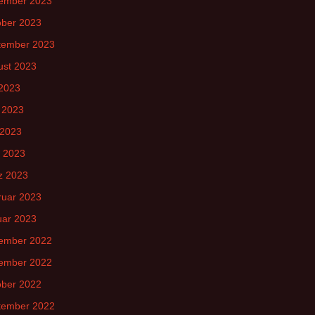
ember 2023
ober 2023
tember 2023
ust 2023
 2023
 2023
 2023
l 2023
z 2023
ruar 2023
uar 2023
ember 2022
ember 2022
ober 2022
tember 2022