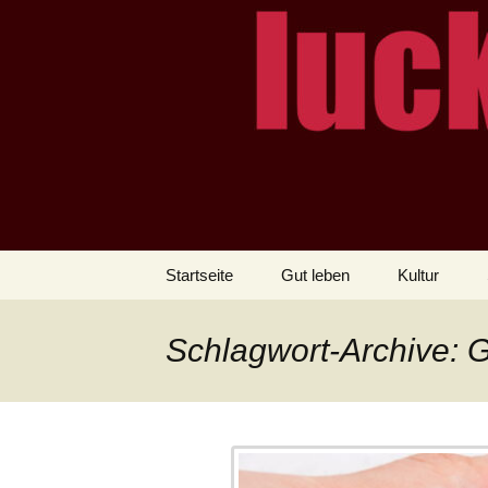
– das Magazin
LUCKX
Zum
Startseite
Gut leben
Kultur
Inhalt
springen
Schlagwort-Archive: