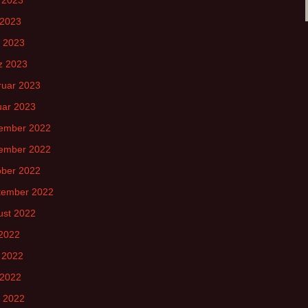
 2023
l 2023
z 2023
ruar 2023
uar 2023
ember 2022
ember 2022
ober 2022
tember 2022
ust 2022
 2022
 2022
 2022
l 2022