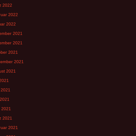
z 2022
ruar 2022
uar 2022
ember 2021
ember 2021
ober 2021
tember 2021
ust 2021
 2021
 2021
 2021
l 2021
z 2021
ruar 2021