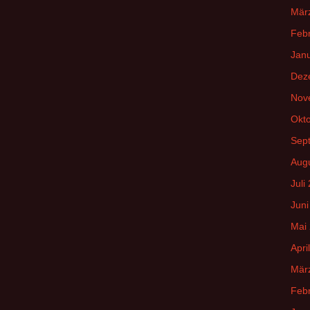
Mär
Feb
Jan
Dez
Nov
Okt
Sep
Aug
Juli
Juni
Mai
Apri
Mär
Feb