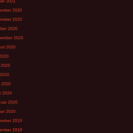
uar 2021
ember 2020
ember 2020
ober 2020
tember 2020
ust 2020
 2020
 2020
 2020
l 2020
z 2020
ruar 2020
uar 2020
ember 2019
ember 2019