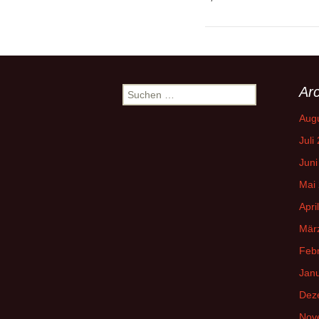
Arc
Suchen
nach:
Aug
Juli
Juni
Mai
Apri
Mär
Feb
Jan
Dez
Nov