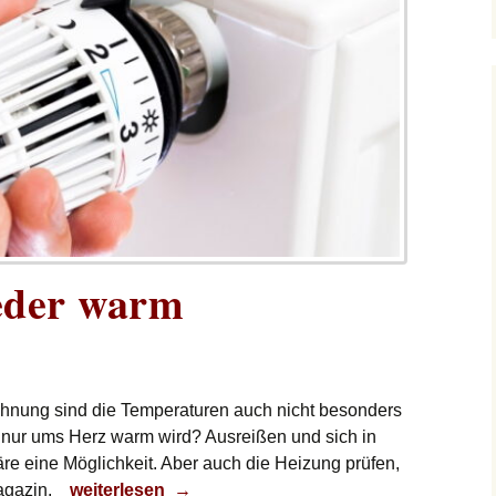
ieder warm
Wohnung sind die Temperaturen auch nicht besonders
t nur ums Herz warm wird? Ausreißen und sich in
e eine Möglichkeit. Aber auch die Heizung prüfen,
So wird es wieder warm
agazin.
weiterlesen
→