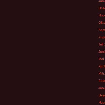
Jan
Dez
Nov
Okt
Sep
Aug
Juli
Juni
Mai
Apri
Mär
Feb
Jan
Dez
Nov