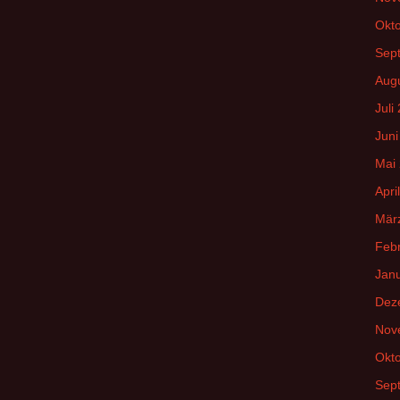
Okt
Sep
Aug
Juli
Juni
Mai
Apri
Mär
Feb
Jan
Dez
Nov
Okt
Sep